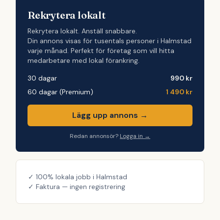
Rekrytera lokalt
Rekrytera lokalt. Anställ snabbare.
Din annons visas för tusentals personer i Halmstad
varje månad. Perfekt för företag som vill hitta
medarbetare med lokal förankring.
30 dagar
990 kr
60 dagar (Premium)
1 490 kr
Lägg upp annons →
Redan annonsör?
Logga in →
✓ 100% lokala jobb i Halmstad
✓ Faktura — ingen registrering