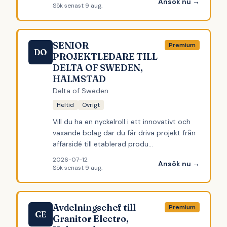
Ansök nu →
Sök senast
9 aug.
SENIOR
Premium
DO
PROJEKTLEDARE TILL
DELTA OF SWEDEN,
HALMSTAD
Delta of Sweden
Heltid
Övrigt
Vill du ha en nyckelroll i ett innovativt och
växande bolag där du får driva projekt från
affärsidé till etablerad produ…
2026-07-12
Ansök nu →
Sök senast
9 aug.
Avdelningschef till
Premium
GE
Granitor Electro,