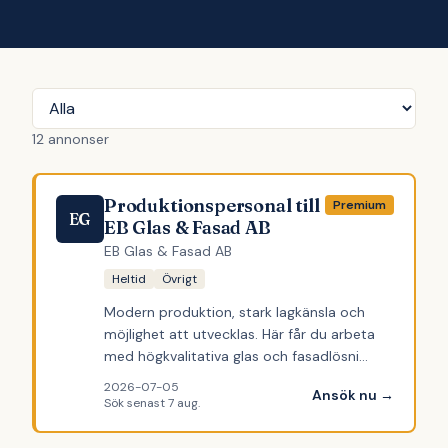
12
annonser
Produktionspersonal till
Premium
EG
EB Glas & Fasad AB
EB Glas & Fasad AB
Heltid
Övrigt
Modern produktion, stark lagkänsla och
möjlighet att utvecklas. Här får du arbeta
med högkvalitativa glas och fasadlösni…
2026-07-05
Ansök nu →
Sök senast
7 aug.