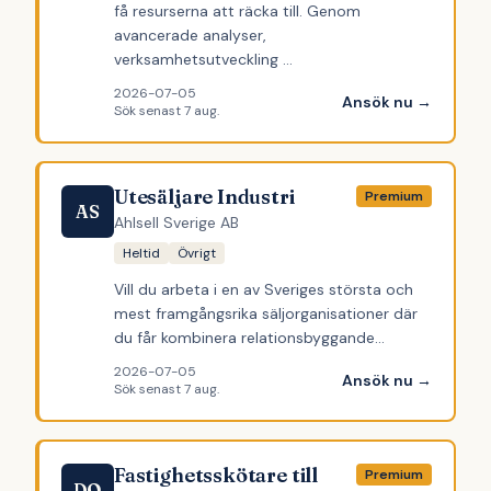
få resurserna att räcka till. Genom
avancerade analyser,
verksamhetsutveckling …
2026-07-05
Ansök nu →
Sök senast
7 aug.
Utesäljare Industri
Premium
AS
Ahlsell Sverige AB
Heltid
Övrigt
Vill du arbeta i en av Sveriges största och
mest framgångsrika säljorganisationer där
du får kombinera relationsbyggande…
2026-07-05
Ansök nu →
Sök senast
7 aug.
Fastighetsskötare till
Premium
DO