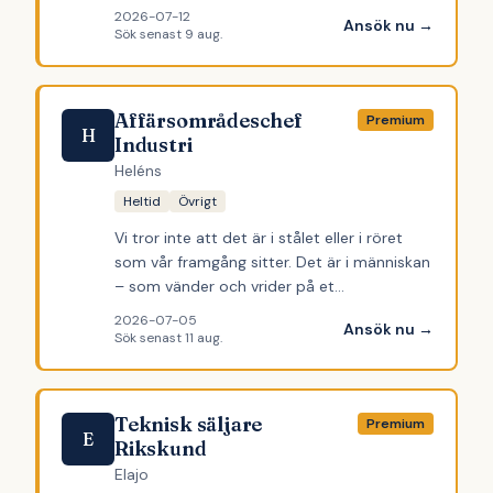
2026-07-12
Ansök nu →
Sök senast
9 aug.
Affärsområdeschef
Premium
H
Industri
Heléns
Heltid
Övrigt
Vi tror inte att det är i stålet eller i röret
som vår framgång sitter. Det är i människan
– som vänder och vrider på et…
2026-07-05
Ansök nu →
Sök senast
11 aug.
Teknisk säljare
Premium
E
Rikskund
Elajo